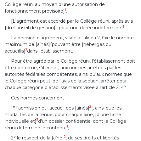
Collège réuni au moyen d'une autorisation de
1
fonctionnement provisoire]
.
[L'agrément est accordé par le Collège réuni, après avis
1
1
[du Conseil de gestion]
, pour une durée indéterminé]
.
La décision d'agrément, visée à l'alinéa 2, fixe le nombre
2
maximum de [aînés]
pouvant être [hébergés ou
3
accueillis]
dans l'établissement.
Pour être agréé par le Collège réuni, l'établissement doit
être conforme, s'il échet, aux normes arrêtées par les
autorités fédérales compétentes, ainsi qu'aux normes que
le Collège réuni peut, de l'avis de la section, arrêter pour
chaque catégorie d'établissements visée à l'article 2, 4°.
Ces normes concernent :
2
1° l'admission et l'accueil des [aînés]
[, ainsi que les
modalités de la tenue, pour chaque aîné, [d'une fiche
3
individuelle et]
d'un dossier confidentiel dont le Collège
1
réuni détermine le contenu]
;
2
2° le respect de la [aîné]
, de ses droits et libertés