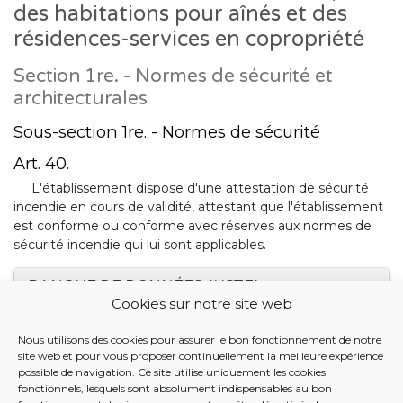
des habitations pour aînés et des
résidences-services en copropriété
Section 1re. - Normes de sécurité et
architecturales
Sous-section 1re. - Normes de sécurité
Art. 40.
L'établissement dispose d'une attestation de sécurité
incendie en cours de validité, attestant que l'établissement
est conforme ou conforme avec réserves aux normes de
sécurité incendie qui lui sont applicables.
BANQUE DE DONNÉES JUSTEL
Cookies sur notre site web
18 JANVIER 2024. - Arrêté du Collège réuni de la
Nous utilisons des cookies pour assurer le bon fonctionnement de notre
Commission communautaire commune fixant les
site web et pour vous proposer continuellement la meilleure expérience
normes d'agrément auxquelles doivent répondre les
possible de navigation. Ce site utilise uniquement les cookies
établissements pour aînés, et les normes spéciales
fonctionnels, lesquels sont absolument indispensables au bon