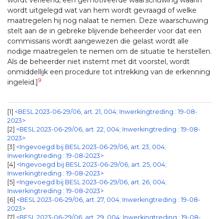
wordt uitgelegd wat van hem wordt gevraagd of welke
maatregelen hij nog nalaat te nemen. Deze waarschuwing
stelt aan de in gebreke blijvende beheerder voor dat een
commissaris wordt aangewezen die gelast wordt alle
nodige maatregelen te nemen om de situatie te herstellen.
Als de beheerder niet instemt met dit voorstel, wordt
onmiddellijk een procedure tot intrekking van de erkenning
9
ingeleid.]
1
<BESL 2023-06-29/06, art. 21, 004; Inwerkingtreding : 19-08-
2023>
2
<BESL 2023-06-29/06, art. 22, 004; Inwerkingtreding : 19-08-
2023>
3
<Ingevoegd bij BESL 2023-06-29/06, art. 23, 004;
Inwerkingtreding : 19-08-2023>
4
<Ingevoegd bij BESL 2023-06-29/06, art. 25, 004;
Inwerkingtreding : 19-08-2023>
5
<Ingevoegd bij BESL 2023-06-29/06, art. 26, 004;
Inwerkingtreding : 19-08-2023>
6
<BESL 2023-06-29/06, art. 27, 004; Inwerkingtreding : 19-08-
2023>
7
<BESL 2023-06-29/06, art. 29, 004; Inwerkingtreding : 19-08-