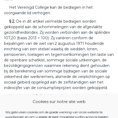
Het Verenigd College kan de bedragen in het
voorgaande lid verhogen.
§ 2.
De in dit artikel vermelde bedragen worden
gekoppeld aan de schommelingen van de afgevlakte
gezondheidsindex. Zij worden verbonden aan de spilindex
107,20 (basis 2013 = 100). Zij variëren conform de
bepalingen van de wet van 2 augustus 1971 houdende
inrichting van een stelsel waarbij de wedden, lonen,
pensioenen, toelagen en tegemoetkomingen ten laste van
de openbare schatkist, sommige sociale uitkeringen, de
bezoldigingsgrenzen waarmee rekening dient gehouden
bij de berekening van sommige bijdragen van de sociale
zekerheid der werknemers, alsmede de verplichtingen op
sociaal gebied opgelegd aan de zelfstandigen aan het
indexcijfer van de consumptieprijzen worden gekoppeld.
Het Verenigd College bepaalt de nadere regels van de
Cookies sur notre site web
indexering zoals bedoeld in het eerste lid.
Wij gebruiken cookies om de goede werking van onze website te
JUSTEL DATABANK
waarborgen en om u steeds de best mogelijke surfervaring te bieden.