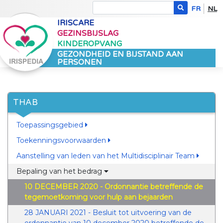
FR
NL
IRISCARE
GEZINSBIJSLAG
KINDEROPVANG
GEZONDHEID EN BIJSTAND AAN
PERSONEN
THAB
Toepassingsgebied
Toekenningsvoorwaarden
Aanstelling van leden van het Multidisciplinair Team
Bepaling van het bedrag
10 DECEMBER 2020 - Ordonnantie betreffende de
tegemoetkoming voor hulp aan bejaarden
28 JANUARI 2021 - Besluit tot uitvoering van de