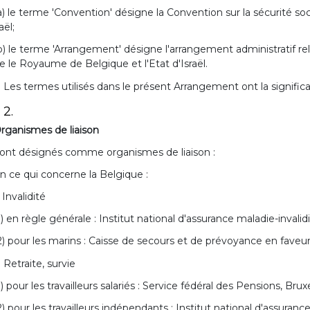
a) le terme 'Convention' désigne la Convention sur la sécurité s
aël;
b) le terme 'Arrangement' désigne l'arrangement administratif relat
e le Royaume de Belgique et l'Etat d'Israël.
. Les termes utilisés dans le présent Arrangement ont la significati
 2.
rganismes de liaison
ont désignés comme organismes de liaison :
n ce qui concerne la Belgique :
. Invalidité
1) en règle générale : Institut national d'assurance maladie-invalid
2) pour les marins : Caisse de secours et de prévoyance en faveu
. Retraite, survie
1) pour les travailleurs salariés : Service fédéral des Pensions, Brux
2) pour les travailleurs indépendants : Institut national d'assuranc