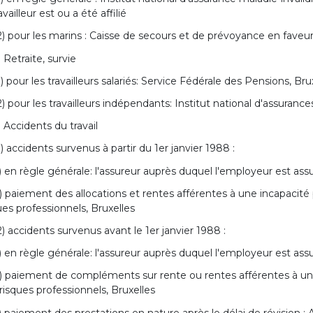
ravailleur est ou a été affilié
2) pour les marins : Caisse de secours et de prévoyance en faveu
. Retraite, survie
1) pour les travailleurs salariés: Service Fédérale des Pensions, Bru
2) pour les travailleurs indépendants: Institut national d'assuranc
. Accidents du travail
1) accidents survenus à partir du 1er janvier 1988 :
) en règle générale: l'assureur auprès duquel l'employeur est assur
) paiement des allocations et rentes afférentes à une incapacit
ues professionnels, Bruxelles
2) accidents survenus avant le 1er janvier 1988 :
) en règle générale: l'assureur auprès duquel l'employeur est ass
) paiement de compléments sur rente ou rentes afférentes à une
risques professionnels, Bruxelles
) paiement des prestations en nature après le délai de révision :