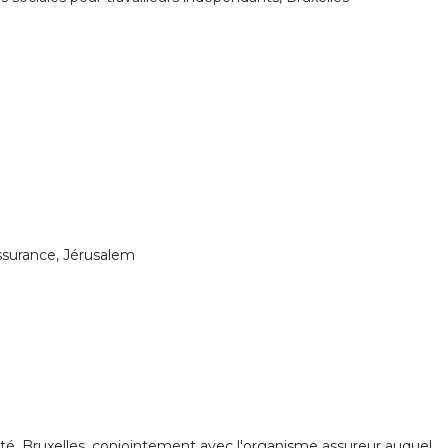
assurance, Jérusalem
idité, Bruxelles, conjointement avec l'organisme assureur auquel