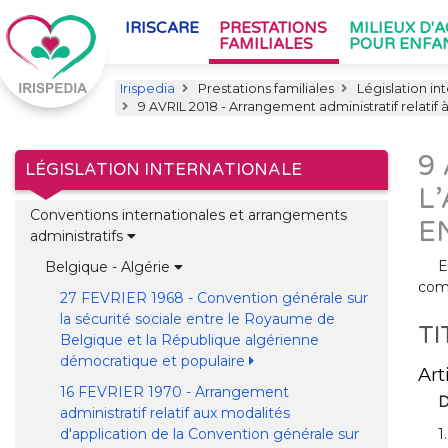
IRISCARE
PRESTATIONS
MILIEUX D'
FAMILIALES
POUR ENFA
Irispedia
Prestations familiales
Législation in
9 AVRIL 2018 - Arrangement administratif relatif à
9
LÉGISLATION INTERNATIONALE
L
Conventions internationales et arrangements
E
administratifs
E
Belgique - Algérie
comp
27 FEVRIER 1968 - Convention générale sur
la sécurité sociale entre le Royaume de
TI
Belgique et la République algérienne
démocratique et populaire
Art
16 FEVRIER 1970 - Arrangement
D
administratif relatif aux modalités
1
d'application de la Convention générale sur