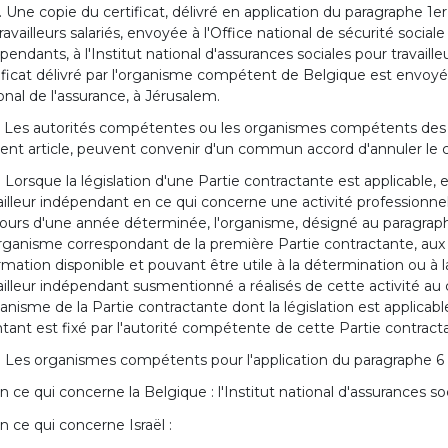
. Une copie du certificat, délivré en application du paragraphe 1e
travailleurs salariés, envoyée à l'Office national de sécurité social
pendants, à l'Institut national d'assurances sociales pour travai
ificat délivré par l'organisme compétent de Belgique est envoyé
onal de l'assurance, à Jérusalem.
. Les autorités compétentes ou les organismes compétents des 
ent article, peuvent convenir d'un commun accord d'annuler le cer
. Lorsque la législation d'une Partie contractante est applicable, 
ailleur indépendant en ce qui concerne une activité professionnelle
ours d'une année déterminée, l'organisme, désigné au paragraphe 
organisme correspondant de la première Partie contractante, aux t
rmation disponible et pouvant être utile à la détermination ou à 
ailleur indépendant susmentionné a réalisés de cette activité au 
ganisme de la Partie contractante dont la législation est applicable
ant est fixé par l'autorité compétente de cette Partie contract
. Les organismes compétents pour l'application du paragraphe 6 d
n ce qui concerne la Belgique : l'Institut national d'assurances so
n ce qui concerne Israël :