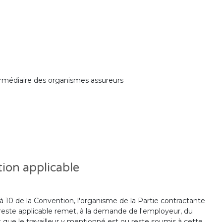
intermédiaire des organismes assureurs
tion applicable
 8 à 10 de la Convention, l'organisme de la Partie contractante
u reste applicable remet, à la demande de l'employeur, du
ant que le travailleur y mentionné est ou reste soumis à cette