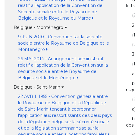
relatif à l'application de la Convention de
le t
Sécurité sociale entre le Royaume de
(
Belgique et le Royaume du Maroc
2
Belgique - Monténégro
(
9 JUIN 2010 - Convention sur la sécurité
sociale entre le Royaume de Belgique et le
(
Monténégro
3
26 MAI 2014 - Arrangement administratif
(
relatif à l'application de la Convention sur la
sécurité sociale entre le Royaume de
a
Belgique et le Monténégro
b
Belgique - Saint-Marin
risq
22 AVRIL 1955 - Convention générale entre
(
le Royaume de Belgique et la République
de Saint-Marin tendant à coordonner
a
l'application aux ressortissants des deux pays
b
de la législation belge sur la sécurité sociale
des 
et de la législation sammarinaise sur la
sécurité sociale et les allocations familiales
c