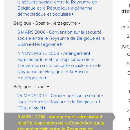
la sécurité sociale entre le Royaume de
(
Belgique et la République algérienne
d'Isr
démocratique et populaire
(
Belgique - Bosnie-Herzégovine
entr
6 MARS 2006 - Convention sur la sécurité
2
sociale entre le Royaume de Belgique et la
Bosnie-Herzégovine
Art.
4 NOVEMBRE 2008 - Arrangement
O
administratif relatif à l'application de la
S
Convention sur la sécurité sociale entre le
Royaume de Belgique et la Bosnie-
E
Herzégovine
1
Belgique - Israel
(
24 MARS 2014 - Convention sur la sécurité
(
sociale entre le Royaume de Belgique et
l'Etat d'Israël
2
9 AVRIL 2018 - Arrangement administratif
(
relatif à l'application de la Convention sur la
sécurité sociale entre le Royaume de
(