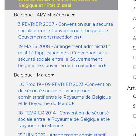
Belgique et l'Etat d'Israël
3
Belgique - ARY Macédoine
A
3 FEVRIER 2007 - Convention sur la sécurité
4
sociale entre le Gouvernement belge et le
Gouvernement macédonien
A
19 MARS 2008 - Arrangement administratif
5
relatif à l'application de la Convention sur la
F
sécurité sociale entre le Gouvernement
belge et le Gouvernement macédonien
E
Belgique - Maroc
D
LC Proc 19 - 09 FÉVRIER 2023 -Convention
Art.
de sécurité sociale et arrangement
O
administratif entre le Royaume de Belgique
et le Royaume du Maroc
S
18 FEVRIER 2014 - Convention de sécurité
E
sociale entre le Royaume de Belgique et le
Royaume du Maroc
1
15 JUIN 2022 - Arrangement administratif
(