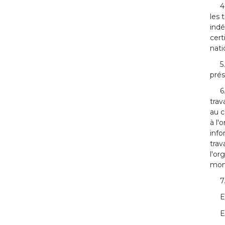
4
les 
indé
cert
nati
5
prés
6
trav
au c
à l'
info
trav
l'or
mont
7
E
E