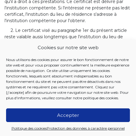
qu'il a droit à ces prestations. Ce certificat est délivré par
l'institution compétente. Si l'intéressé ne présente pas ledit
certificat, l'institution du lieu de résidence s'adresse à
l'institution compétente pour l'obtenir.
2. Le certificat visé au paragraphe 1er du présent article
reste valable aussi longtemps que l'institution du lieu de
résidence n'a pas reçu de l'institution compétente
Cookies sur notre site web
notification de son annulation.
3. L'institution du lieu de résidence avise l'institution
Nous utilisons des cookies pour assurer le bon fonctionnement de notre
compétente de toute inscription qu'elle a enregistrée
site web et pour vous proposer continuellement la meilleure expérience
possible de navigation. Ce site utilise uniquement les cookies
conformément aux dispositions du paragraphe 1er du
fonctionnels, lesquels sont absolument indispensables au bon
présent article.
fonctionnement du site et ne peuvent pas être désactivés dans nos
systèmes et ne requièrent pas votre consentement. Cliquez sur
4. Lors de toute demande de prestations en nature,
[j'accepte] afin de poursuivre votre navigation sur notre site web. Pour
l'intéressé présente les pièces justificatives requises en
plus d'informations, veuillez consulter notre
politique des cookies
.
vertu de la législation de l'Etat contractant sur le territoire
duquel il réside.
Accepter
5. L'intéressé est tenu d'informer l'institution du lieu de
résidence de tout changement dans sa situation
Politique des cookies
Protection des données à caractère personnel
susceptible de modifier le droit aux prestations en nature,