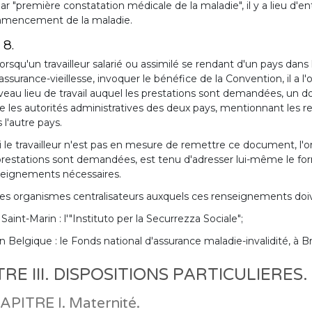
ar "première constatation médicale de la maladie", il y a lieu d'en
mencement de la maladie.
 8.
orsqu'un travailleur salarié ou assimilé se rendant d'un pays dans 
'assurance-vieillesse, invoquer le bénéfice de la Convention, il a
eau lieu de travail auquel les prestations sont demandées, un
e les autorités administratives des deux pays, mentionnant les 
 l'autre pays.
i le travailleur n'est pas en mesure de remettre ce document, l'
prestations sont demandées, est tenu d'adresser lui-même le formu
seignements nécessaires.
es organismes centralisateurs auxquels ces renseignements doi
 Saint-Marin : l'"Instituto per la Securrezza Sociale";
n Belgique : le Fonds national d'assurance maladie-invalidité, à Br
TRE III. DISPOSITIONS PARTICULIERES.
APITRE I. Maternité.