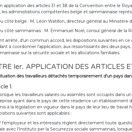
n application des articles 31 et 38 de la Convention entre le Roy
, les administrations compétentes belge et sammarinaise représ
u côté belge : M. Léon Watillon, directeur général au Ministère du
u côté sammarinais : M. Emmanuel Noël, consul général de la R
nt arrêté, d'un commun accord, les dispositions suivantes en ce 
ant à coordonner l'application, aux ressortissants des deux pays, de
arinaise sur la sécurité sociale et les allocations familiales.
TRE Ier. APPLICATION DES ARTICLES 
ituation des travailleurs détachés temporairement d'un pays dans
cle 1.
orsque les travailleurs salariés ou assimilés sont occupés dans un
eprise ayant dans le pays de cette résidence un établissement 
is à la législation en vigueur dans le pays de leur lieu de travail ha
ositions suivantes sont applicables :
° l'employeur et les intéressés règlent directement toute questi
ale avec l'Instituto per la Securrezza sociale sammarinais, lorsque