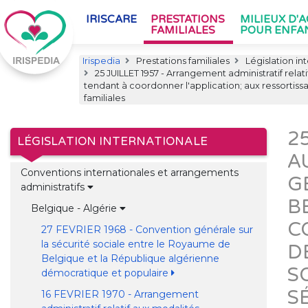
IRISCARE
PRESTATIONS
MILIEUX D'
FAMILIALES
POUR ENFA
Irispedia
Prestations familiales
Législation in
25 JUILLET 1957 - Arrangement administratif rela
tendant à coordonner l'application; aux ressortissan
familiales
2
LÉGISLATION INTERNATIONALE
A
Conventions internationales et arrangements
G
administratifs
B
Belgique - Algérie
C
27 FEVRIER 1968 - Convention générale sur
la sécurité sociale entre le Royaume de
D
Belgique et la République algérienne
S
démocratique et populaire
S
16 FEVRIER 1970 - Arrangement