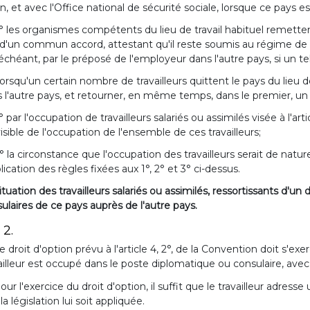
n, et avec l'Office national de sécurité sociale, lorsque ce pays es
° les organismes compétents du lieu de travail habituel remetten
 d'un commun accord, attestant qu'il reste soumis au régime de séc
échéant, par le préposé de l'employeur dans l'autre pays, si un tel
orsqu'un certain nombre de travailleurs quittent le pays du lieu 
 l'autre pays, et retourner, en même temps, dans le premier, un seu
° par l'occupation de travailleurs salariés ou assimilés visée à l'arti
isible de l'occupation de l'ensemble de ces travailleurs;
° la circonstance que l'occupation des travailleurs serait de na
plication des règles fixées aux 1°, 2° et 3° ci-dessus.
ituation des travailleurs salariés ou assimilés, ressortissants d'
ulaires de ce pays auprès de l'autre pays.
 2.
e droit d'option prévu à l'article 4, 2°, de la Convention doit s'ex
ailleur est occupé dans le poste diplomatique ou consulaire, ave
our l'exercice du droit d'option, il suffit que le travailleur adr
la législation lui soit appliquée.