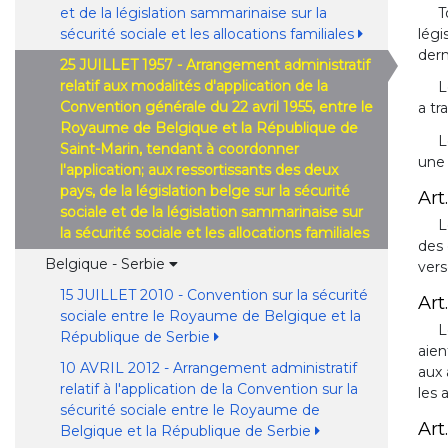
et de la législation sammarinaise sur la
T
sécurité sociale et les allocations familiales
légi
dern
25 JUILLET 1957 - Arrangement administratif
relatif aux modalités d'application de la
L
Convention générale du 22 avril 1955, entre le
a tr
Royaume de Belgique et la République de
L
Saint-Marin, tendant à coordonner
une 
l'application; aux ressortissants des deux
pays, de la législation belge sur la sécurité
Art.
sociale et de la législation sammarinaise sur
L
la sécurité sociale et les allocations familiales
des 
Belgique - Serbie
vers
15 JUILLET 2010 - Convention sur la sécurité
Art.
sociale entre le Royaume de Belgique et la
L
République de Serbie
aien
10 AVRIL 2012 - Arrangement administratif
aux 
relatif à l'application de la Convention sur la
les 
sécurité sociale entre le Royaume de
Art.
Belgique et la République de Serbie