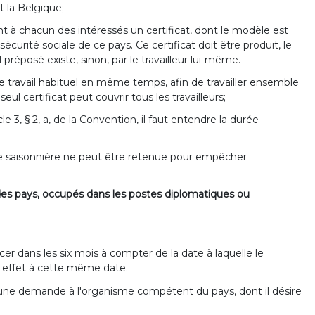
t la Belgique;
t à chacun des intéressés un certificat, dont le modèle est
urité sociale de ce pays. Ce certificat doit être produit, le
 préposé existe, sinon, par le travailleur lui-même.
de travail habituel en même temps, afin de travailler ensemble
l certificat peut couvrir tous les travailleurs;
cle 3, § 2, a, de la Convention, il faut entendre la durée
ture saisonnière ne peut être retenue pour empêcher
un des pays, occupés dans les postes diplomatiques ou
ercer dans les six mois à compter de la date à laquelle le
c effet à cette même date.
esse une demande à l'organisme compétent du pays, dont il désire