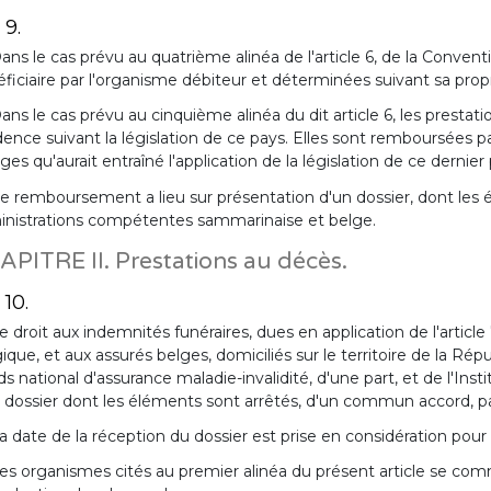
 9.
ans le cas prévu au quatrième alinéa de l'article 6, de la Conven
ficiaire par l'organisme débiteur et déterminées suivant sa propr
ans le cas prévu au cinquième alinéa du dit article 6, les prestat
dence suivant la législation de ce pays. Elles sont remboursées pa
ges qu'aurait entraîné l'application de la législation de ce dernier
e remboursement a lieu sur présentation d'un dossier, dont les 
inistrations compétentes sammarinaise et belge.
APITRE II. Prestations au décès.
 10.
e droit aux indemnités funéraires, dues en application de l'artic
ique, et aux assurés belges, domiciliés sur le territoire de la Rép
s national d'assurance maladie-invalidité, d'une part, et de l'Inst
 dossier dont les éléments sont arrêtés, d'un commun accord, p
a date de la réception du dossier est prise en considération pour l
es organismes cités au premier alinéa du présent article se co