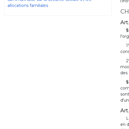
l'in
allocations familiales
CHA
Art.
§
l'or
1
cons
2
mois
des 
§
comm
sont
d'un
Art.
L
en d