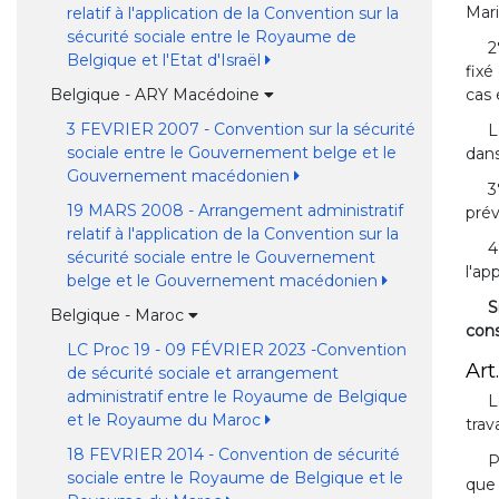
Mari
relatif à l'application de la Convention sur la
sécurité sociale entre le Royaume de
2
Belgique et l'Etat d'Israël
fixé
cas 
Belgique - ARY Macédoine
3 FEVRIER 2007 - Convention sur la sécurité
L
sociale entre le Gouvernement belge et le
dans
Gouvernement macédonien
3
19 MARS 2008 - Arrangement administratif
prév
relatif à l'application de la Convention sur la
4
sécurité sociale entre le Gouvernement
l'ap
belge et le Gouvernement macédonien
S
Belgique - Maroc
cons
LC Proc 19 - 09 FÉVRIER 2023 -Convention
Art.
de sécurité sociale et arrangement
administratif entre le Royaume de Belgique
L
et le Royaume du Maroc
trav
18 FEVRIER 2014 - Convention de sécurité
P
sociale entre le Royaume de Belgique et le
que 