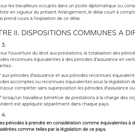
our les travailleurs occupés dans un poste diplomatique ou consul
trée en vigueur du présent Arrangement, le délai court à compter
si prend cours à l'expiration de ce délai.
TRE II. DISPOSITIONS COMMUNES A D
 3.
our l'ouverture du droit aux prestations, la totalisation des pé
odes reconnues équivalentes à des périodes d'assurance en vert
antes :
° aux périodes d'assurance et aux périodes reconnues équivalentes
odes accomplies ou reconnues équivalentes sous la législation de l
l pour compléter sans superposition les périodes d'assurance o
° lorsqu'un travailleur bénéficie de prestations à la charge des 
cédent est appliquée séparément dans chaque pays.
 4.
es périodes à prendre en considération comme équivalentes à de
idérées comme telles par la législation de ce pays.