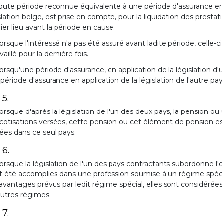
oute période reconnue équivalente à une période d'assurance en ve
slation belge, est prise en compte, pour la liquidation des presta
ier lieu avant la période en cause.
orsque l'intéressé n'a pas été assuré avant ladite période, celle-
availlé pour la dernière fois.
orsqu'une période d'assurance, en application de la législation 
période d'assurance en application de la législation de l'autre pay
 5.
orsque d'après la législation de l'un des deux pays, la pension ou
cotisations versées, cette pension ou cet élément de pension est
ées dans ce seul pays.
 6.
orsque la législation de l'un des pays contractants subordonne l'
t été accomplies dans une profession soumise à un régime spécia
avantages prévus par ledit régime spécial, elles sont considéré
autres régimes.
 7.