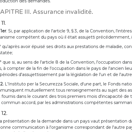
troduction des demandes.
PITRE III. Assurance invalidité.
 11.
 1er
. Si, par application de l'article 9, § 3, de la Convention, l'inté
ganisme compétent du pays où il était assujetti précédemment, il
° qu'après avoir épuisé ses droits aux prestations de maladie, co
tatée;
° que si, au sens de l'article 8 de la Convention, l'occupation dans
, à compter de la fin de l'occupation dans le pays de l'ancien li
périodes d'assujettissement par la législation de l'un et de l'autre
 2.
L'Instituto per la Securrezza Sociale, d'une part, le Fonds natio
uniquent mutuellement tous renseignements au sujet des assur
 fournis dans le courant des trois premiers mois d'incapacité de 
 commun accord, par les administrations compétentes sammarin
 12.
a présentation de la demande dans un pays vaut présentation da
onne communication à l'organisme correspondant de l'autre pays