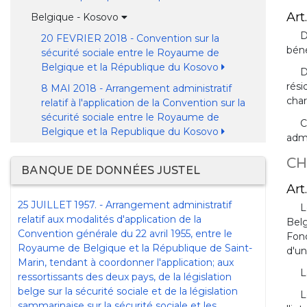
Art.
Belgique - Kosovo
D
20 FEVRIER 2018 - Convention sur la
béné
sécurité sociale entre le Royaume de
Belgique et la République du Kosovo
D
rési
8 MAI 2018 - Arrangement administratif
char
relatif à l'application de la Convention sur la
sécurité sociale entre le Royaume de
C
Belgique et la Republique du Kosovo
adm
CH
BANQUE DE DONNÉES JUSTEL
Art.
25 JUILLET 1957. - Arrangement administratif
L
relatif aux modalités d'application de la
Belg
Convention générale du 22 avril 1955, entre le
Fond
Royaume de Belgique et la République de Saint-
d'un
Marin, tendant à coordonner l'application; aux
L
ressortissants des deux pays, de la législation
belge sur la sécurité sociale et de la législation
L
sammarinaise sur la sécurité sociale et les