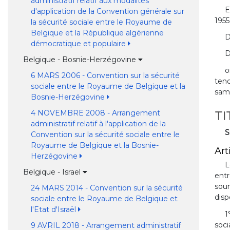
administratif relatif aux modalités
E
d'application de la Convention générale sur
1955
la sécurité sociale entre le Royaume de
Belgique et la République algérienne
D
démocratique et populaire
D
Belgique - Bosnie-Herzégovine
o
6 MARS 2006 - Convention sur la sécurité
tend
sociale entre le Royaume de Belgique et la
samm
Bosnie-Herzégovine
4 NOVEMBRE 2008 - Arrangement
TI
administratif relatif à l'application de la
S
Convention sur la sécurité sociale entre le
Royaume de Belgique et la Bosnie-
Arti
Herzégovine
L
Belgique - Israel
entr
soum
24 MARS 2014 - Convention sur la sécurité
disp
sociale entre le Royaume de Belgique et
l'Etat d'Israël
1
soci
9 AVRIL 2018 - Arrangement administratif