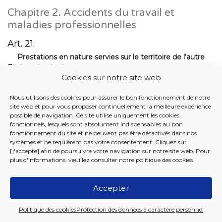
Chapitre 2. Accidents du travail et
maladies professionnelles
Art. 21.
Prestations en nature servies sur le territoire de l'autre
Etat contractant
Cookies sur notre site web
1. La personne qui, en raison d'un accident du travail ou
d'une maladie professionnelle, a droit aux prestations en
Nous utilisons des cookies pour assurer le bon fonctionnement de notre
nature conformément à la législation d'un Etat contractant,
site web et pour vous proposer continuellement la meilleure expérience
bénéficie, en cas de séjour ou de résidence sur le territoire
possible de navigation. Ce site utilise uniquement les cookies
de l'autre Etat contractant, des prestations en nature.
fonctionnels, lesquels sont absolument indispensables au bon
fonctionnement du site et ne peuvent pas être désactivés dans nos
2. Les prestations en nature sont servies, pour le compte
systèmes et ne requièrent pas votre consentement. Cliquez sur
de l'organisme compétent, par l'organisme du lieu de
[j'accepte] afin de poursuivre votre navigation sur notre site web. Pour
plus d'informations, veuillez consulter notre
politique des cookies
.
séjour ou de résidence selon les dispositions qu'il applique,
la durée d'octroi des prestations étant toutefois régie par la
législation de l'Etat compétent.
Accepter
Art. 22.
Politique des cookies
Protection des données à caractère personnel
Remboursement des prestations en nature