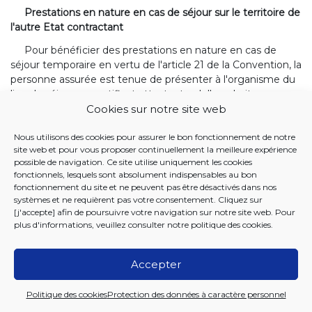
Prestations en nature en cas de séjour sur le territoire de
l'autre Etat contractant
Pour bénéficier des prestations en nature en cas de
séjour temporaire en vertu de l'article 21 de la Convention, la
personne assurée est tenue de présenter à l'organisme du
lieu de séjour un certificat attestant qu'elle a droit aux
prestations en nature. Ce certificat est délivré par
Cookies sur notre site web
l'organisme compétent à la demande de la personne
assurée avant qu'elle ne quitte le territoire de l'Etat
Nous utilisons des cookies pour assurer le bon fonctionnement de notre
site web et pour vous proposer continuellement la meilleure expérience
contractant où elle réside. Si cette personne ne présente
possible de navigation. Ce site utilise uniquement les cookies
pas ledit certificat, l'organisme du lieu de séjour s'adresse à
fonctionnels, lesquels sont absolument indispensables au bon
l'organisme compétent pour l'obtenir.
fonctionnement du site et ne peuvent pas être désactivés dans nos
systèmes et ne requièrent pas votre consentement. Cliquez sur
Le certificat délivré indique notamment la durée
[j'accepte] afin de poursuivre votre navigation sur notre site web. Pour
maximale d'octroi des prestations en nature, telle qu'elle
plus d'informations, veuillez consulter notre
politique des cookies
.
est prévue par la législation que l'organisme compétent
applique.
Accepter
Art. 13.
Prestations en nature en cas de résidence sur le
Politique des cookies
Protection des données à caractère personnel
territoire de l'autre Etat contractant