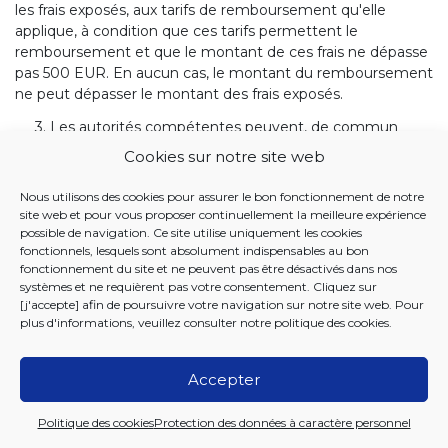
les frais exposés, aux tarifs de remboursement qu'elle
applique, à condition que ces tarifs permettent le
remboursement et que le montant de ces frais ne dépasse
pas 500 EUR. En aucun cas, le montant du remboursement
ne peut dépasser le montant des frais exposés.
3. Les autorités compétentes peuvent, de commun
accord et par échange de lettres, modifier le montant
Cookies sur notre site web
prévu au paragraphe 2 du présent article.
Nous utilisons des cookies pour assurer le bon fonctionnement de notre
Art. 10.
site web et pour vous proposer continuellement la meilleure expérience
possible de navigation. Ce site utilise uniquement les cookies
Remboursement entre institutions
fonctionnels, lesquels sont absolument indispensables au bon
1. Le remboursement des prestations en nature servies
fonctionnement du site et ne peuvent pas être désactivés dans nos
par l'institution du lieu de séjour ou de résidence en
systèmes et ne requièrent pas votre consentement. Cliquez sur
[j'accepte] afin de poursuivre votre navigation sur notre site web. Pour
application des articles 13 à 16 paragraphe 2 et de l'article 20
plus d'informations, veuillez consulter notre
politique des cookies
.
paragraphe 1 de la Convention s'effectue par l'institution
compétente sur la base des dépenses réelles, compte tenu
des justifications produites.
Accepter
2. Le remboursement visé au paragraphe 1er du présent
Politique des cookies
Protection des données à caractère personnel
article est effectué pour chaque semestre civil, dans les
douze mois qui suivent l'introduction des créances.