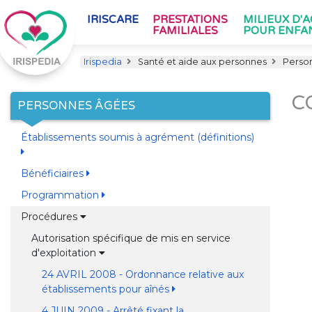
IRISCARE
PRESTATIONS
MILIEUX D'
FAMILIALES
POUR ENFA
Irispedia
Santé et aide aux personnes
Perso
C
PERSONNES ÂGÉES
Établissements soumis à agrément (définitions)
Bénéficiaires
Programmation
Procédures
Autorisation spécifique de mis en service
d'exploitation
24 AVRIL 2008 - Ordonnance relative aux
établissements pour aînés
4 JUIN 2009 - Arrêté fixant la