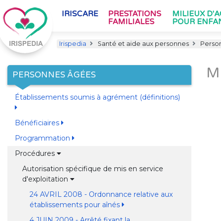
IRISCARE
PRESTATIONS
MILIEUX D'
FAMILIALES
POUR ENFA
Irispedia
Santé et aide aux personnes
Perso
M
PERSONNES ÂGÉES
Établissements soumis à agrément (définitions)
Bénéficiaires
Programmation
Procédures
Autorisation spécifique de mis en service
d'exploitation
24 AVRIL 2008 - Ordonnance relative aux
établissements pour aînés
4 JUIN 2009 - Arrêté fixant la