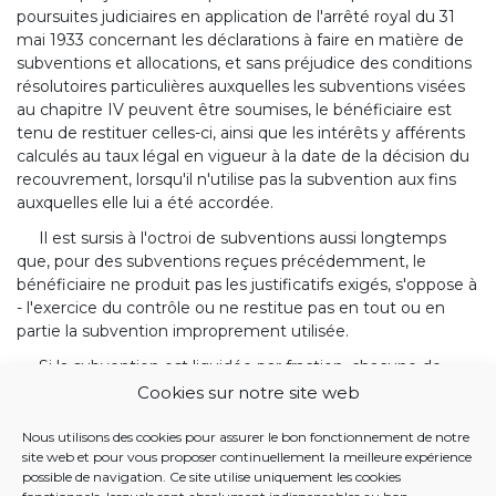
poursuites judiciaires en application de l'arrêté royal du 31
mai 1933 concernant les déclarations à faire en matière de
subventions et allocations, et sans préjudice des conditions
résolutoires particulières auxquelles les subventions visées
au chapitre IV peuvent être soumises, le bénéficiaire est
tenu de restituer celles-ci, ainsi que les intérêts y afférents
calculés au taux légal en vigueur à la date de la décision du
recouvrement, lorsqu'il n'utilise pas la subvention aux fins
auxquelles elle lui a été accordée.
Il est sursis à l'octroi de subventions aussi longtemps
que, pour des subventions reçues précédemment, le
bénéficiaire ne produit pas les justificatifs exigés, s'oppose à
- l'exercice du contrôle ou ne restitue pas en tout ou en
partie la subvention improprement utilisée.
Si la subvention est liquidée par fraction, chacune de
celles-ci est considérée comme une subvention distincte
Cookies sur notre site web
pour l'application de l'alinéa précédent.
Nous utilisons des cookies pour assurer le bon fonctionnement de notre
site web et pour vous proposer continuellement la meilleure expérience
BANQUE DE DONNÉES JUSTEL
possible de navigation. Ce site utilise uniquement les cookies