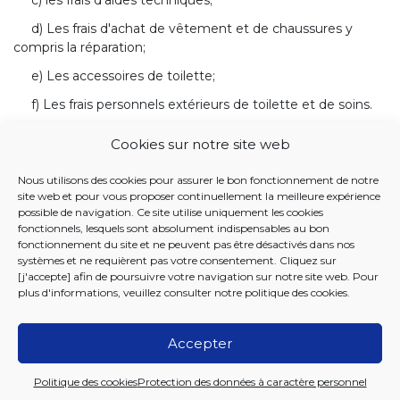
d) Les frais d'achat de vêtement et de chaussures y
compris la réparation;
e) Les accessoires de toilette;
f) Les frais personnels extérieurs de toilette et de soins.
Cookies sur notre site web
BANQUE DE DONNÉES JUSTEL
Nous utilisons des cookies pour assurer le bon fonctionnement de notre
10 DECEMBRE 2009. - Arrêté du Collège réuni
site web et pour vous proposer continuellement la meilleure expérience
déterminant la participation financière des personnes
possible de navigation. Ce site utilise uniquement les cookies
handicapées admis dans les centres ou services
fonctionnels, lesquels sont absolument indispensables au bon
fonctionnement du site et ne peuvent pas être désactivés dans nos
dépendant de la Commission communautaire
systèmes et ne requièrent pas votre consentement. Cliquez sur
commune de Bruxelles-Capitale
[j'accepte] afin de poursuivre votre navigation sur notre site web. Pour
plus d'informations, veuillez consulter notre
politique des cookies
.
Accepter
2026 Iriscare
Politique des cookies
Protection des données à caractère personnel