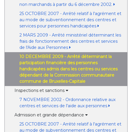
non marchands à partir du 6 décembre 2002.
25 OCTOBRE 2007 - Arrêté relatif à l'agrément et
au mode de subventionnement des centres et
services pour personnes handicapées
2 MARS 2009 - Arrêté ministériel déterminant les
frais de fonctionnement des centres et services
de l'Aide aux Personnes
10 DECEMBRE 2009 - Arrêté déterminant la
participation financière des personnes
handicapées admis dans les centres ou services
dépendant de la Commission communautaire
commune de Bruxelles-Capitale
Inspections et sanctions
7 NOVEMBRE 2002 - Ordonnance relative aux
centres et services de l'aide aux personnes
Admission et grande dépendance
25 OCTOBRE 2007 - Arrêté relatif à l'agrément et
au mode de subventionnement des centres et