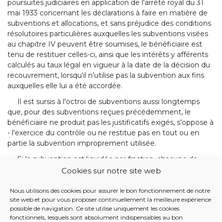
poursuites judiciaires en application de l'arrêté royal du 31
mai 1933 concernant les déclarations à faire en matière de
subventions et allocations, et sans préjudice des conditions
résolutoires particulières auxquelles les subventions visées
au chapitre IV peuvent être soumises, le bénéficiaire est
tenu de restituer celles-ci, ainsi que les intérêts y afférents
calculés au taux légal en vigueur à la date de la décision du
recouvrement, lorsqu'il n'utilise pas la subvention aux fins
auxquelles elle lui a été accordée.
Il est sursis à l'octroi de subventions aussi longtemps
que, pour des subventions reçues précédemment, le
bénéficiaire ne produit pas les justificatifs exigés, s'oppose à
- l'exercice du contrôle ou ne restitue pas en tout ou en
partie la subvention improprement utilisée.
Si la subvention est liquidée par fraction, chacune de
celles-ci est considérée comme une subvention distincte
Cookies sur notre site web
pour l'application de l'alinéa précédent.
Nous utilisons des cookies pour assurer le bon fonctionnement de notre
site web et pour vous proposer continuellement la meilleure expérience
BANQUE DE DONNÉES JUSTEL
possible de navigation. Ce site utilise uniquement les cookies
fonctionnels, lesquels sont absolument indispensables au bon