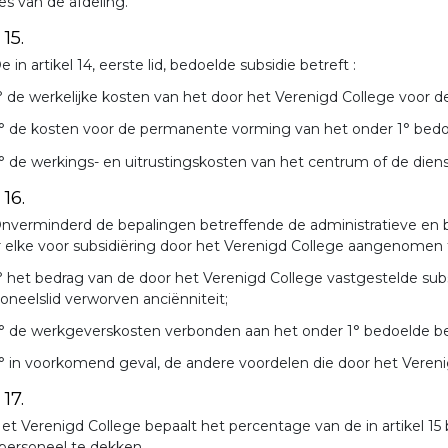
es van de afdeling.
 15.
e in artikel 14, eerste lid, bedoelde subsidie betreft :
° de werkelijke kosten van het door het Verenigd College voor d
° de kosten voor de permanente vorming van het onder 1° bedo
° de werkings- en uitrustingskosten van het centrum of de diens
 16.
nverminderd de bepalingen betreffende de administratieve en b
 elke voor subsidiëring door het Verenigd College aangenomen f
° het bedrag van de door het Verenigd College vastgestelde su
oneelslid verworven anciënniteit;
° de werkgeverskosten verbonden aan het onder 1° bedoelde b
° in voorkomend geval, de andere voordelen die door het Veren
 17.
et Verenigd College bepaalt het percentage van de in artikel
personeel te dekken.