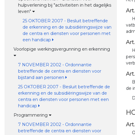
hulpverlening bij "activiteiten in het dagelijks
Art.
leven"
H
25 OKTOBER 2007 - Besluit betreffende
vat
de erkenning en de subsidiëringswijze van
admi
de centra en diensten voor personen met
een handicap
Art.
Voorlopige werkingsvergunning en erkenning
H
pers
ver
7 NOVEMBER 2002 - Ordonnantie
betreffende de centra en diensten voor
Art
bijstand aan personen
B
25 OKTOBER 2007 - Besluit betreffende de
de i
erkenning en de subsidiëringswijze van de
D
centra en diensten voor personen met een
handicap
HO
Programmering
Art
7 NOVEMBER 2002 - Ordonnantie
betreffende de centra en diensten voor
O