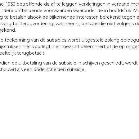
ei 1933 betreffende de af te leggen verklaringen in verband m
ondere ontbindende voorwaarden waaronder de in hoofdstuk IV 
g te betalen alsook de bijkomende interesten berekend tegen 
issing tot terugvordering, wanneer hij de subsidie niet volgen
gekend.
e toekenning van de subsidies wordt uitgesteld zolang de begu
jsstukken niet voorlegt, het toezicht belemmert of de op onge
eltelijk terugbetaalt.
ndien de uitbetaling van de subsidie in schijven geschiedt, wordt
houwd als een onderscheiden subsidie.