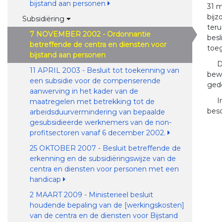
bijstand aan personen
31 m
bijz
Subsidiëring
teru
7 NOVEMBER 2002 - Ordonnantie
besl
betreffende de centra en diensten voor
toe
bijstand aan personen
D
11 APRIL 2003 - Besluit tot toekenning van
bewi
een subsidie voor de compenserende
gede
aanwerving in het kader van de
I
maatregelen met betrekking tot de
besc
arbeidsduurvermindering van bepaalde
gesubsidieerde werknemers van de non-
profitsectoren vanaf 6 december 2002.
25 OKTOBER 2007 - Besluit betreffende de
erkenning en de subsidiëringswijze van de
centra en diensten voor personen met een
handicap
2 MAART 2009 - Ministerieel besluit
houdende bepaling van de [werkingskosten]
van de centra en de diensten voor Bijstand