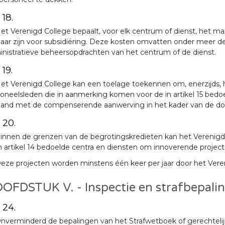
 18.
et Verenigd College bepaalt, voor elk centrum of dienst, het 
baar zijn voor subsidiëring. Deze kosten omvatten onder meer
nistratieve beheersopdrachten van het centrum of de dienst.
 19.
et Verenigd College kan een toelage toekennen om, enerzijds,
oneelsleden die in aanmerking komen voor de in artikel 15 bedoe
band met de compenserende aanwerving in het kader van de doo
. 20.
innen de grenzen van de begrotingskredieten kan het Verenigd C
n artikel 14 bedoelde centra en diensten om innoverende project
eze projecten worden minstens één keer per jaar door het Vere
OFDSTUK V. - Inspectie en strafbepali
. 24.
nverminderd de bepalingen van het Strafwetboek of gerechtelijk