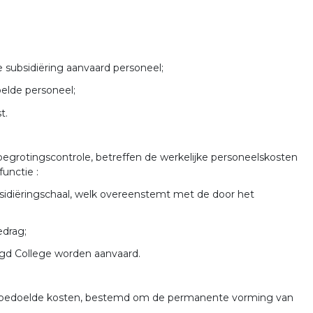
e subsidiëring aanvaard personeel;
elde personeel;
t.
egrotingscontrole, betreffen de werkelijke personeelskosten
unctie :
bsidiëringschaal, welk overeenstemt met de door het
edrag;
igd College worden aanvaard.
 15 bedoelde kosten, bestemd om de permanente vorming van