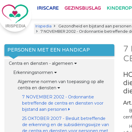
IRISCARE
GEZINSBIJSLAG
KINDERO
Irispedia
Gezondheid en bijstand aan personen
7 NOVEMBER 2002 - Ordonnantie betreffende de 
7
PERSONEN MET EEN HANDICAP
C
Centra en diensten - algemeen
Erkenningsnormen
HO
di
Algemene normen van toepassing op alle
centra en diensten
di
7 NOVEMBER 2002 - Ordonnantie
Art.
betreffende de centra en diensten voor
bijstand aan personen
B
cent
25 OKTOBER 2007 - Besluit betreffende
de erkenning en de subsidiëringswijze van
H
de centra en diensten voor personen met