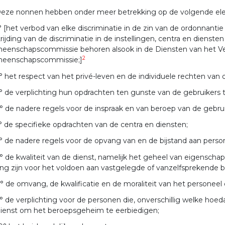
eze nonnen hebben onder meer betrekking op de volgende el
° [het verbod van elke discriminatie in de zin van de ordonnantie 
rijding van de discriminatie in de instellingen, centra en dien
eenschapscommissie behoren alsook in de Diensten van het Ve
2
eenschapscommissie;]
° het respect van het privé-leven en de individuele rechten van 
° de verplichting hun opdrachten ten gunste van de gebruikers te 
° de nadere regels voor de inspraak en van beroep van de gebrui
° de specifieke opdrachten van de centra en diensten;
° de nadere regels voor de opvang van en de bijstand aan perso
° de kwaliteit van de dienst, namelijk het geheel van eigensch
ng zijn voor het voldoen aan vastgelegde of vanzelfsprekende 
° de omvang, de kwalificatie en de moraliteit van het personeel 
° de verplichting voor de personen die, onverschillig welke hoe
dienst om het beroepsgeheim te eerbiedigen;