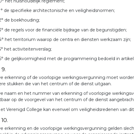
0° het huishoudelijk reglement;
1° de specifieke architectonische en veiligheidsnormen;
2° de boekhouding;
3° de regels voor de financiële bijdrage van de begunstigden;
4° het territorium waarop de centra en diensten werkzaam zijn;
5° het activiteitenverslag;
6° de gelijkvormigheid met de programmering bedoeld in artikel 
 9.
e erkenning of de voorlopige werkingsvergunning moet worden v
re stukken die van het centrum of de dienst uitgaan.
e naam en het nummer van erkenning of voorlopige werkingsv
tbaar op de voorgevel van het centrum of de dienst aangebrach
et Verenigd College kan evenwel om veiligheidsredenen van dit 
 10.
e erkenning en de voorlopige werkingsvergunning gelden slecht