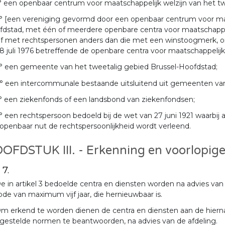
° een openbaar centrum voor maatschappelijk welzijn van het t
° [een vereniging gevormd door een openbaar centrum voor maat
dstad, met één of meerdere openbare centra voor maatschappeli
f met rechtspersonen anders dan die met een winstoogmerk, om
8 juli 1976 betreffende de openbare centra voor maatschappelijk 
° een gemeente van het tweetalig gebied Brussel-Hoofdstad;
° een intercommunale bestaande uitsluitend uit gemeenten van
° een ziekenfonds of een landsbond van ziekenfondsen;
° een rechtspersoon bedoeld bij de wet van 27 juni 1921 waarbi
openbaar nut de rechtspersoonlijkheid wordt verleend.
OFDSTUK III. - Erkenning en voorlopig
 7.
e in artikel 3 bedoelde centra en diensten worden na advies van
ode van maximum vijf jaar, die hernieuwbaar is.
m erkend te worden dienen de centra en diensten aan de hier
gestelde normen te beantwoorden, na advies van de afdeling.