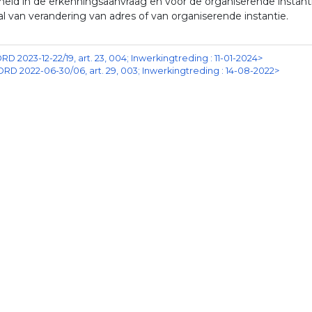
eld in de erkenningsaanvraag en voor de organiserende instantie
l van verandering van adres of van organiserende instantie.
RD 2023-12-22/19, art. 23, 004; Inwerkingtreding : 11-01-2024>
ORD 2022-06-30/06, art. 29, 003; Inwerkingtreding : 14-08-2022>