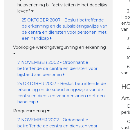
1
hulpverlening bij "activiteiten in het dagelijks
leven"
2
Hoof
25 OKTOBER 2007 - Besluit betreffende
en/o
de erkenning en de subsidiëringswijze van
van 
de centra en diensten voor personen met
een handicap
3
Voorlopige werkingsvergunning en erkenning
4
5
7 NOVEMBER 2002 - Ordonnantie
6
betreffende de centra en diensten voor
van 
bijstand aan personen
25 OKTOBER 2007 - Besluit betreffende de
HO
erkenning en de subsidiëringswijze van de
centra en diensten voor personen met een
Art.
handicap
D
Programmering
peri
7 NOVEMBER 2002 - Ordonnantie
O
betreffende de centra en diensten voor
vast