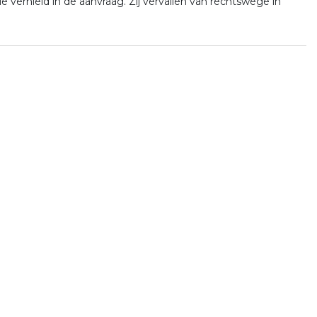
 vernield in de aanvraag. Zij vervallen van rechtswege in