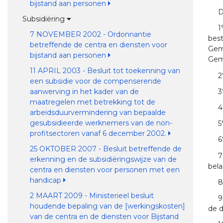
bijstand aan personen
D
Subsidiëring
1
7 NOVEMBER 2002 - Ordonnantie
best
betreffende de centra en diensten voor
Gem
bijstand aan personen
Gem
11 APRIL 2003 - Besluit tot toekenning van
2
een subsidie voor de compenserende
3
aanwerving in het kader van de
maatregelen met betrekking tot de
4
arbeidsduurvermindering van bepaalde
gesubsidieerde werknemers van de non-
5
profitsectoren vanaf 6 december 2002.
6
25 OKTOBER 2007 - Besluit betreffende de
7
erkenning en de subsidiëringswijze van de
bela
centra en diensten voor personen met een
handicap
8
2 MAART 2009 - Ministerieel besluit
9
houdende bepaling van de [werkingskosten]
de 
van de centra en de diensten voor Bijstand