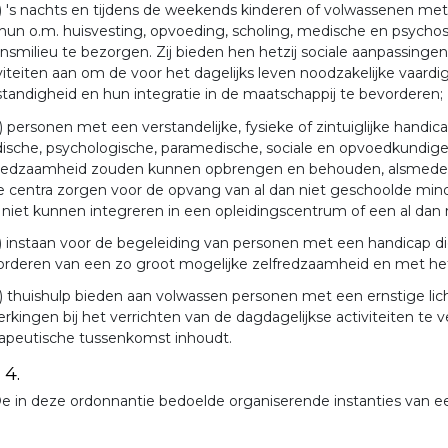
) 's nachts en tijdens de weekends kinderen of volwassenen met 
un o.m. huisvesting, opvoeding, scholing, medische en psychos
nsmilieu te bezorgen. Zij bieden hen hetzij sociale aanpassingen 
viteiten aan om de voor het dagelijks leven noodzakelijke vaa
standigheid en hun integratie in de maatschappij te bevorderen;
) personen met een verstandelijke, fysieke of zintuiglijke handi
sche, psychologische, paramedische, sociale en opvoedkundige
redzaamheid zouden kunnen opbrengen en behouden, alsmede een
 centra zorgen voor de opvang van al dan niet geschoolde mind
 niet kunnen integreren in een opleidingscentrum of een al dan
) instaan voor de begeleiding van personen met een handicap di
rderen van een zo groot mogelijke zelfredzaamheid en met het o
) thuishulp bieden aan volwassen personen met een ernstige lic
rkingen bij het verrichten van de dagdagelijkse activiteiten te 
rapeutische tussenkomst inhoudt.
 4.
e in deze ordonnantie bedoelde organiserende instanties van ee