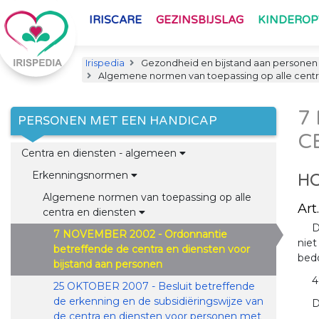
IRISCARE
GEZINSBIJSLAG
KINDERO
Irispedia
Gezondheid en bijstand aan personen
Algemene normen van toepassing op alle centr
7
PERSONEN MET EEN HANDICAP
C
Centra en diensten - algemeen
Erkenningsnormen
HO
Algemene normen van toepassing op alle
Art.
centra en diensten
D
7 NOVEMBER 2002 - Ordonnantie
nie
betreffende de centra en diensten voor
bedo
bijstand aan personen
4
25 OKTOBER 2007 - Besluit betreffende
de erkenning en de subsidiëringswijze van
D
de centra en diensten voor personen met