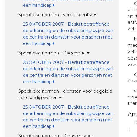
a
een handicap
om h
Specifieke normen - verblijfscentra
gezi
acti
25 OKTOBER 2007 - Besluit betreffende
zelf
de erkenning en de subsidiëringswijze van
de centra en diensten voor personen met
b
een handicap
medi
zelf
Specifieke normen - Dagcentra
deze
25 OKTOBER 2007 - Besluit betreffende
zich
de erkenning en de subsidiëringswijze van
c
de centra en diensten voor personen met
bevo
een handicap
d
Specifieke normen - diensten voor begeleid
bepe
zelfstandig wonen
the
25 OKTOBER 2007 - Besluit betreffende
Art.
de erkenning en de subsidiëringswijze van
de centra en diensten voor personen met
D
een handicap
:
Specifieke normen - Diensten voor