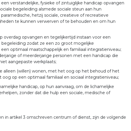
een verstandelijke, fysieke of zintuiglijke handicap opvangen
ociale begeleiding alsmede sociale steun aan hun
paramedische, hetzij sociale, creatieve of recreatieve
rdigheden te kunnen verwerven of te behouden en om hun
cap overdag opvangen en tegelijkertijd instaan voor een
 begeleiding zodat ze een zo groot mogelijke
 optimaal maatschappelijk en familiaal integratieniveau;
erjarige of meerderjarige personen met een handicap die
 niet aangepaste werkplaats;
e alleen (willen) wonen, met het oog op het behoud of het
og op een optimaal familiaal en sociaal integratieniveau;
hamelijke handicap, op hun aanvraag, om de lichamelijke
verhelpen, zonder dat die hulp een sociale, medische of
n in artikel 3 omschreven centrum of dienst, zijn de volgende