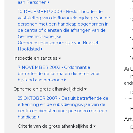
1
aan Personen
1
10 DECEMBER 2009 - Besluit houdende
vaststelling van de financiële bijdrage van de
1
personen met een handicap opgenomen in
1
de centra of diensten die afhangen van de
Gemeenschappelijke
1
Gemeenschapscommissie van Brussel-
1
Hoofdstad
Inspectie en sancties
1
7 NOVEMBER 2002 - Ordonnantie
Art.
betreffende de centra en diensten voor
D
bijstand aan personen
ande
Opname en grote afhankelijkheid
D
25 OKTOBER 2007 - Besluit betreffende de
zich
erkenning en de subsidiëringswijze van de
H
centra en diensten voor personen met een
handicap
Art.
Criteria van de grote afhankelijkheid
D