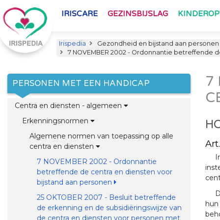
IRISCARE
GEZINSBIJSLAG
KINDERO
Irispedia
Gezondheid en bijstand aan personen
7 NOVEMBER 2002 - Ordonnantie betreffende de 
7
PERSONEN MET EEN HANDICAP
C
Centra en diensten - algemeen
Erkenningsnormen
HO
Algemene normen van toepassing op alle
Art.
centra en diensten
I
7 NOVEMBER 2002 - Ordonnantie
inst
betreffende de centra en diensten voor
cent
bijstand aan personen
D
25 OKTOBER 2007 - Besluit betreffende
hun 
de erkenning en de subsidiëringswijze van
beho
de centra en diensten voor personen met