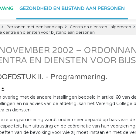
PVANG
GEZONDHEID EN BIJSTAND AAN PERSONEN
Personen met een handicap
Centra en diensten - algemeen
centra en diensten voor bijstand aan personen
 NOVEMBER 2002 – ORDONNAN
ENTRA EN DIENSTEN VOOR BIJ
OFDSTUK II. - Programmering.
 5.
n overleg met de andere instellingen bedoeld in artikel 60 van d
ellingen en na advies van de afdeling, kan het Verenigd College 
ra en diensten.
eze programmering wordt onder meer bepaald op basis van de w
capaciteit, hun uitrusting en de coördinatie van hun voorzien
eften van de bevolking voor wie zij moet instaan en met de v