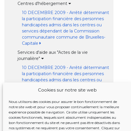
Centres d'hébergement
10 DECEMBRE 2009 - Arrêté déterminant
la participation financière des personnes
handicapées admis dans les centres ou
services dépendant de la Commission
communautaire commune de Bruxelles-
Capitale
Services d'aide aux "Actes de la vie
journalière"
10 DECEMBRE 2009 - Arrêté déterminant
la participation financière des personnes
handicapées admis dans les centres ou
services dépendant de la Commission
Cookies sur notre site web
communautaire commune de Bruxelles-
Capitale
Nous utilisons des cookies pour assurer le bon fonctionnement de
Services d'aide à domicile
notre site web et pour vous proposer continuellement la meilleure
expérience possible de navigation. Ce site utilise uniquement les
Services de garde à domicile
cookies fonctionnels, lesquels sont absolument indispensables au
bon fonctionnement du site et ne peuvent pas être désactivés dans
Aides à la mobilité
nos systèmes et ne requièrent pas votre consentement. Cliquez sur