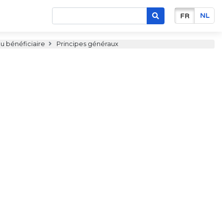
NL
FR
du bénéficiaire
Principes généraux