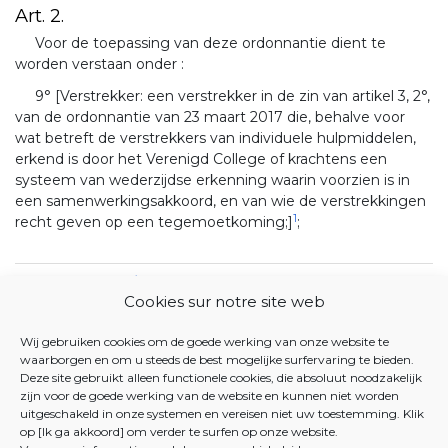
Art. 2.
Voor de toepassing van deze ordonnantie dient te
worden verstaan onder :
9° [Verstrekker: een verstrekker in de zin van artikel 3, 2°,
van de ordonnantie van 23 maart 2017 die, behalve voor
wat betreft de verstrekkers van individuele hulpmiddelen,
erkend is door het Verenigd College of krachtens een
systeem van wederzijdse erkenning waarin voorzien is in
een samenwerkingsakkoord, en van wie de verstrekkingen
1
recht geven op een tegemoetkoming;]
;
1
<ORD 2023-11-23/09, art. 3, 004; Inwerkingtreding : 01-01-2021>
Cookies sur notre site web
JUSTEL DATABANK
Wij gebruiken cookies om de goede werking van onze website te
waarborgen en om u steeds de best mogelijke surfervaring te bieden.
21 DECEMBER 2018. - Ordonnantie betreffende de
Deze site gebruikt alleen functionele cookies, die absoluut noodzakelijk
zijn voor de goede werking van de website en kunnen niet worden
Brusselse verzekeringsinstellingen in het domein van de
uitgeschakeld in onze systemen en vereisen niet uw toestemming. Klik
gezondheidszorg en de hulp aan personen
op [Ik ga akkoord] om verder te surfen op onze website.