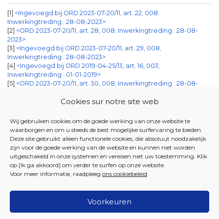
1
<Ingevoegd bij ORD 2023-07-20/11, art. 22, 008;
Inwerkingtreding : 28-08-2023>
2
<ORD 2023-07-20/11, art. 28, 008; Inwerkingtreding : 28-08-
2023>
3
<Ingevoegd bij ORD 2023-07-20/11, art. 29, 008;
Inwerkingtreding : 28-08-2023>
4
<Ingevoegd bij ORD 2019-04-25/13, art. 16, 003;
Inwerkingtreding : 01-01-2019>
5
<ORD 2023-07-20/11, art. 30, 008; Inwerkingtreding : 28-08-
2023>
Cookies sur notre site web
JUSTEL DATABANK
Wij gebruiken cookies om de goede werking van onze website te
waarborgen en om u steeds de best mogelijke surfervaring te bieden.
23 MAART 2017 - Ordonnantie houdende de oprichting
Deze site gebruikt alleen functionele cookies, die absoluut noodzakelijk
zijn voor de goede werking van de website en kunnen niet worden
van de bicommunautaire Dienst voor Gezondheid,
uitgeschakeld in onze systemen en vereisen niet uw toestemming. Klik
Bijstand aan Personen en Gezinsbijslag
op [Ik ga akkoord] om verder te surfen op onze website.
Voor meer informatie, raadpleeg
ons cookiebeleid
.
Voorkeuren