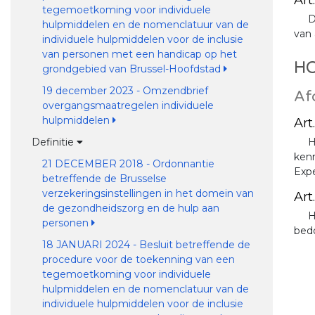
tegemoetkoming voor individuele
D
hulpmiddelen en de nomenclatuur van de
van 
individuele hulpmiddelen voor de inclusie
van personen met een handicap op het
HO
grondgebied van Brussel-Hoofdstad
19 december 2023 - Omzendbrief
Afd
overgangsmaatregelen individuele
hulpmiddelen
Art
H
Definitie
kenn
21 DECEMBER 2018 - Ordonnantie
Expe
betreffende de Brusselse
verzekeringsinstellingen in het domein van
Art.
de gezondheidszorg en de hulp aan
H
personen
bed
18 JANUARI 2024 - Besluit betreffende de
procedure voor de toekenning van een
tegemoetkoming voor individuele
hulpmiddelen en de nomenclatuur van de
individuele hulpmiddelen voor de inclusie