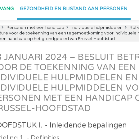
PVANG
GEZONDHEID EN BIJSTAND AAN PERSONEN
Personen met een handicap
Individuele hulpmiddelen
Rol 
edure voor de toekenning van een tegemoetkoming voor individuele 
 een handicap op het grondgebied van Brussel-Hoofdstad
8 JANUARI 2024 – BESLUIT BE
OOR DE TOEKENNING VAN EE
NDIVIDUELE HULPMIDDELEN E
NDIVIDUELE HULPMIDDELEN VO
ERSONEN MET EEN HANDICAP 
RUSSEL-HOOFDSTAD
OFDSTUK I. - Inleidende bepalingen
eling 1. - Definities