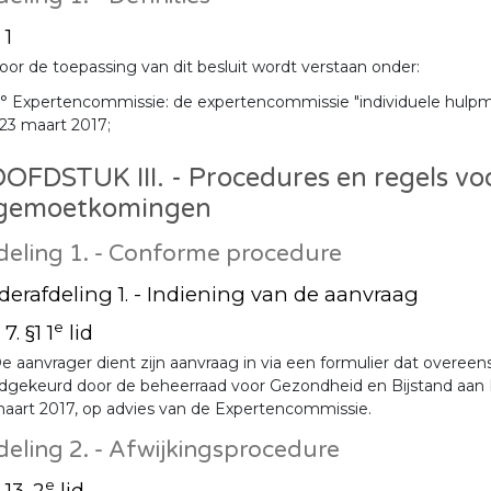
 1
oor de toepassing van dit besluit wordt verstaan onder:
° Expertencommissie: de expertencommissie "individuele hulpmidde
23 maart 2017;
OFDSTUK III. - Procedures en regels vo
gemoetkomingen
deling 1. - Conforme procedure
erafdeling 1. - Indiening van de aanvraag
e
 7. §1 1
lid
e aanvrager dient zijn aanvraag in via een formulier dat overee
gekeurd door de beheerraad voor Gezondheid en Bijstand aan Per
aart 2017, op advies van de Expertencommissie.
deling 2. - Afwijkingsprocedure
e
 13. 2
lid