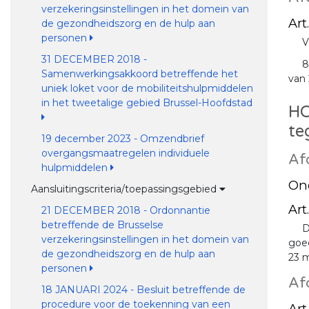
verzekeringsinstellingen in het domein van
Art.
de gezondheidszorg en de hulp aan
personen
V
31 DECEMBER 2018 -
8
Samenwerkingsakkoord betreffende het
van 
uniek loket voor de mobiliteitshulpmiddelen
in het tweetalige gebied Brussel-Hoofdstad
HO
te
19 december 2023 - Omzendbrief
overgangsmaatregelen individuele
Af
hulpmiddelen
Ond
Aansluitingscriteria/toepassingsgebied
Art.
21 DECEMBER 2018 - Ordonnantie
betreffende de Brusselse
D
verzekeringsinstellingen in het domein van
goed
de gezondheidszorg en de hulp aan
23 m
personen
Af
18 JANUARI 2024 - Besluit betreffende de
procedure voor de toekenning van een
Art.