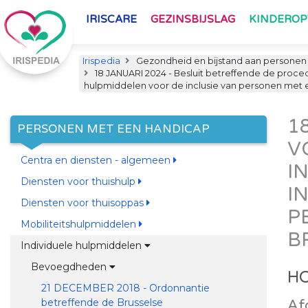
IRISCARE
GEZINSBIJSLAG
KINDERO
Irispedia
Gezondheid en bijstand aan personen
18 JANUARI 2024 - Besluit betreffende de proc
hulpmiddelen voor de inclusie van personen met
1
PERSONEN MET EEN HANDICAP
V
Centra en diensten - algemeen
I
Diensten voor thuishulp
I
Diensten voor thuisoppas
P
Mobiliteitshulpmiddelen
B
Individuele hulpmiddelen
Bevoegdheden
HO
21 DECEMBER 2018 - Ordonnantie
betreffende de Brusselse
Afd