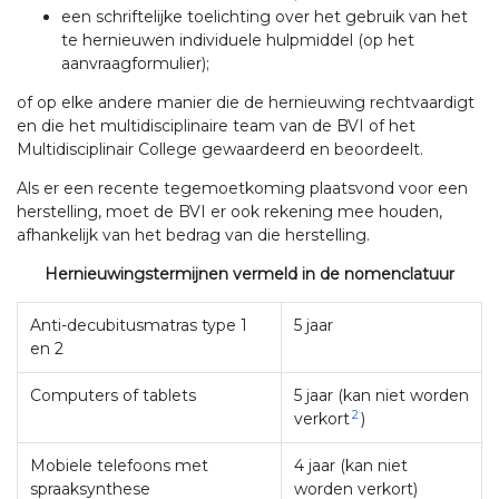
een schriftelijke toelichting over het gebruik van het
te hernieuwen individuele hulpmiddel (op het
aanvraagformulier);
of op elke andere manier die de hernieuwing rechtvaardigt
en die het multidisciplinaire team van de BVI of het
Multidisciplinair College gewaardeerd en beoordeelt.
Als er een recente tegemoetkoming plaatsvond voor een
herstelling, moet de BVI er ook rekening mee houden,
afhankelijk van het bedrag van die herstelling.
Hernieuwingstermijnen vermeld in de nomenclatuur​
Anti-decubitusmatras type 1
5 jaar
en 2
Computers of tablets
5 jaar (kan niet worden
2
verkort
)
Mobiele telefoons met
4 jaar (kan niet
spraaksynthese
worden verkort)