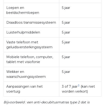
Loepen en
5 jaar
beeldschermloepen
Draadloos transmissiesysteem
5 jaar
Luisterhulpmiddelen
5 jaar
Vaste telefoon met
5 jaar
geluidsversterkingssysteem
Mobiele telefoon, computer,
5 jaar
tablet met visiofonie
Wekker en
5 jaar
waarschuwingssysteem
3
Aanpassingen van het
3 of 7 jaar
(kan niet
voertuig
worden verkort)
Bijvoorbeeld : een anti-decubitusmatras type 2 dat is