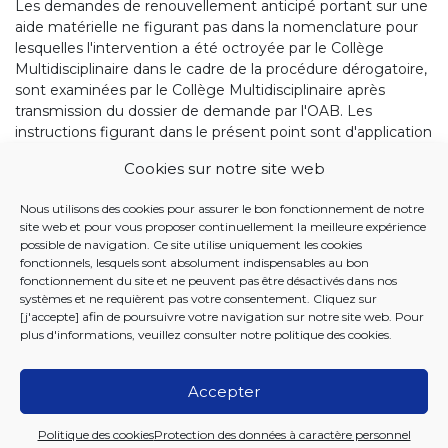
Les demandes de renouvellement anticipé portant sur une
aide matérielle ne figurant pas dans la nomenclature pour
lesquelles l'intervention a été octroyée par le Collège
Multidisciplinaire dans le cadre de la procédure dérogatoire,
sont examinées par le Collège Multidisciplinaire après
transmission du dossier de demande par l'OAB. Les
instructions figurant dans le présent point sont d'application
par ailleurs. Le Collège Multidisciplinaire prend une décision
Cookies sur notre site web
quant à l'accord sur le renouvellement soit sur base d'un
devis, soit sur base de la facture (achat anticipé).
Nous utilisons des cookies pour assurer le bon fonctionnement de notre
site web et pour vous proposer continuellement la meilleure expérience
possible de navigation. Ce site utilise uniquement les cookies
fonctionnels, lesquels sont absolument indispensables au bon
fonctionnement du site et ne peuvent pas être désactivés dans nos
Tania Dekens
systèmes et ne requièrent pas votre consentement. Cliquez sur
[j'accepte] afin de poursuivre votre navigation sur notre site web. Pour
Fonctionnaire dirigeant
plus d'informations, veuillez consulter notre
politique des cookies
.
Accepter
2026 Iriscare
Politique des cookies
Protection des données à caractère personnel