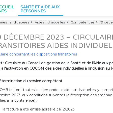
ACCUEIL
SANTÉ ET AIDE AUX
NTS
PERSONNES
nnes handicapées
Aides individuelles
Compétences
19 décem
9 DÉCEMBRE 2023 – CIRCULAIR
RANSITOIRES AIDES INDIVIDUE
ulaire concernant les dispositions transitoires
t : Circulaire du Conseil de gestion de la Santé et de l'Aide aux 
s à l'activation en COCOM des aides individuelles à l'inclusion au 1
Détermination du service compétent
OAB traitent toutes les demandes d'aides individuelles, y compris 
mbre 2023, aux conditions suivantes (à l'exception des aménage
 liés à l'incontinence) :
la facture a été émise après le 31/12/2023