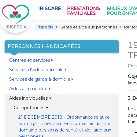
IRISCARE
PRESTATIONS
MILIEUX D'
FAMILIALES
POUR ENFA
Irispedia
Santé et aide aux personnes
Perso
1
PERSONNES HANDICAPÉES
T
Centres et services
Circ
Services d'aide à domicile
Obje
Services de garde à domicile
liée
Aides à la mobilité
Aides individuelles
3. 
Compétences
Les 
déce
21 DECEMBRE 2018 - Ordonnance relative
frais
aux organismes assureurs bruxellois dans le
domaine des soins de santé et de l'aide aux
personnes