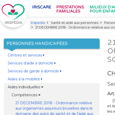
IRISCARE
PRESTATIONS
MILIEUX D'
FAMILIALES
POUR ENFA
Irispedia
Santé et aide aux personnes
Perso
21 DECEMBRE 2018 - Ordonnance relative aux org
2
PERSONNES HANDICAPÉES
O
Centres et services
S
Services d'aide à domicile
Services de garde à domicile
CH
Aides à la mobilité
Se
Aides individuelles
Art.
Compétences
[
21 DECEMBRE 2018 - Ordonnance relative
et l
aux organismes assureurs bruxellois dans le
les 
domaine des soins de santé et de l'aide aux