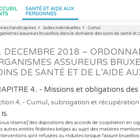
ACCUEIL
SANTÉ ET AIDE AUX
NTS
PERSONNES
nnes handicapées
Aides individuelles
Cumul
anismes assureurs bruxellois dans le domaine des soins de santé et 
1 DECEMBRE 2018 – ORDONNAN
RGANISMES ASSUREURS BRUXE
OINS DE SANTÉ ET DE L’AIDE 
APITRE 4. - Missions et obligations des
ction 4. - Cumul, subrogation et récupération
 15.
1
Sous réserve]
des dispositions des accords de coopération en
es autres entités fédérées belges au sujet des matières mentionnées 
interventions sont refusées ou réduites lorsque l'assuré bruxell