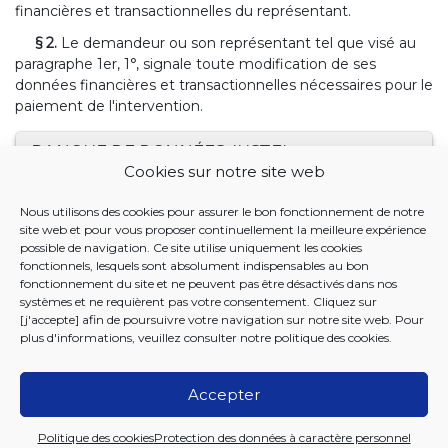
financières et transactionnelles du représentant.
§ 2.
Le demandeur ou son représentant tel que visé au
paragraphe 1er, 1°, signale toute modification de ses
données financières et transactionnelles nécessaires pour le
paiement de l'intervention.
BANQUE DE DONNÉES JUSTEL
Cookies sur notre site web
18 JANVIER 2024. - Arrêté du Collège réuni de la
Nous utilisons des cookies pour assurer le bon fonctionnement de notre
Commission communautaire commune relatif à la
site web et pour vous proposer continuellement la meilleure expérience
procédure d'octroi d'intervention pour des aides
possible de navigation. Ce site utilise uniquement les cookies
individuelles et à la nomenclature des aides individuelles
fonctionnels, lesquels sont absolument indispensables au bon
fonctionnement du site et ne peuvent pas être désactivés dans nos
à l'inclusion des personnes handicapées sur le territoire
systèmes et ne requièrent pas votre consentement. Cliquez sur
de Bruxelles-Capitale
[j'accepte] afin de poursuivre votre navigation sur notre site web. Pour
plus d'informations, veuillez consulter notre
politique des cookies
.
Accepter
2026 Iriscare
Politique des cookies
Protection des données à caractère personnel