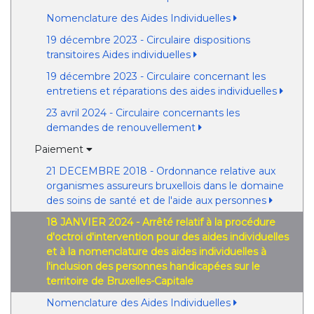
Nomenclature des Aides Individuelles
19 décembre 2023 - Circulaire dispositions
transitoires Aides individuelles
19 décembre 2023 - Circulaire concernant les
entretiens et réparations des aides individuelles
23 avril 2024 - Circulaire concernants les
demandes de renouvellement
Paiement
21 DECEMBRE 2018 - Ordonnance relative aux
organismes assureurs bruxellois dans le domaine
des soins de santé et de l'aide aux personnes
18 JANVIER 2024 - Arrêté relatif à la procédure
d'octroi d'intervention pour des aides individuelles
et à la nomenclature des aides individuelles à
l'inclusion des personnes handicapées sur le
territoire de Bruxelles-Capitale
Nomenclature des Aides Individuelles