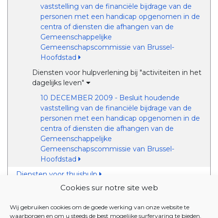
vaststelling van de financiële bijdrage van de
personen met een handicap opgenomen in de
centra of diensten die afhangen van de
Gemeenschappelijke
Gemeenschapscommissie van Brussel-
Hoofdstad
Diensten voor hulpverlening bij "activiteiten in het
dagelijks leven"
10 DECEMBER 2009 - Besluit houdende
vaststelling van de financiële bijdrage van de
personen met een handicap opgenomen in de
centra of diensten die afhangen van de
Gemeenschappelijke
Gemeenschapscommissie van Brussel-
Hoofdstad
Diensten voor thuishulp
Cookies sur notre site web
Diensten voor thuisoppas
Mobiliteitshulpmiddelen
Wij gebruiken cookies om de goede werking van onze website te
waarborgen en om u steeds de best mogelijke surfervaring te bieden.