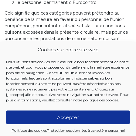
le personnel permanent d'Eurocontrol.
Cela signifie que ces catégories peuvent prétendre au
bénéfice de la mesure en faveur du personnel de l’Union
européenne, pour autant qu’il soit satisfait aux conditions
qui sont exposées dans la présente circulaire, mais pour ce
qui concerne les prestations de même nature qui sont
accordées en vertu du statut de ces institutions.
Cookies sur notre site web
Je vous remercie de votre collaboration.
Nous utilisons des cookies pour assurer le bon fonctionnement de notre
Veuillez agréer, Madame, Monsieur, mes salutations
site web et pour vous proposer continuellement la meilleure expérience
distinguées.
possible de navigation. Ce site utilise uniquement les cookies
fonctionnels, lesquels sont absolument indispensables au bon
fonctionnement du site et ne peuvent pas être désactivés dans nos
systèmes et ne requièrent pas votre consentement. Cliquez sur
Tania Dekens
[j'accepte] afin de poursuivre votre navigation sur notre site web. Pour
Fonctionnaire dirigeant
plus d'informations, veuillez consulter notre
politique des cookies
.
Accepter
2026 Iriscare
Politique des cookies
Protection des données à caractère personnel