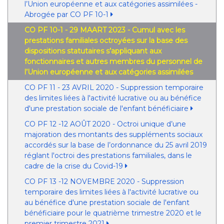
l’Union européenne et aux catégories assimilées -
Abrogée par CO PF 10-1
CO PF 10-1 - 29 MAART 2023 - Cumul avec les
prestations familiales octroyées sur la base des
dispositions statutaires s’appliquant aux
fonctionnaires et autres membres du personnel de
l’Union européenne et aux catégories assimilées
CO PF 11 - 23 AVRIL 2020 - Suppression temporaire
des limites liées à l'activité lucrative ou au bénéfice
d'une prestation sociale de l'enfant bénéficiaire
CO PF 12 -12 AOÛT 2020 - Octroi unique d’une
majoration des montants des suppléments sociaux
accordés sur la base de l’ordonnance du 25 avril 2019
réglant l'octroi des prestations familiales, dans le
cadre de la crise du Covid-19
CO PF 13 -12 NOVEMBRE 2020 - Suppression
temporaire des limites liées à l'activité lucrative ou
au bénéfice d'une prestation sociale de l'enfant
bénéficiaire pour le quatrième trimestre 2020 et le
premier trimestre 2021