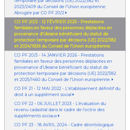
temporaire par décisions (UE) 2022/382 et
2023/2409 du Conseil de l’Union européenne.
Abrogée par CO PF 20/2
CO PF 20/2 - 12 FÉVRIER 2025 - Prestations
familiales en faveur des personnes déplacées en
provenance d’Ukraine bénéficiant du statut de
protection temporaire par décisions (UE) 2022/382
et 2024/1836 du Conseil de l’Union européenne.
CO PF 20/3 - 14 JANVIER 2026 - Prestations
familiales en faveur des personnes déplacées en
provenance d’Ukraine bénéficiant du statut de
protection temporaire par décisions (UE) 2022/382
et 2025/1460 du Conseil de l’Union européenne.
CO PF 21 - 12 MAI 2022 - L'établissement définitif du
droit à un supplément social
CO PF 22 - 06 JUILLET 2023 - L’évaluation du
revenu cadastral dans le cadre de l’octroi des
suppléments sociaux
CO PF 23 - 18 AVRIL 2024 - Cadre déontologique