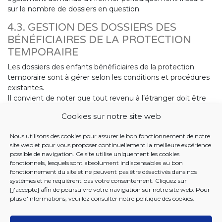
sur le nombre de dossiers en question.
4.3. GESTION DES DOSSIERS DES
BÉNÉFICIAIRES DE LA PROTECTION
TEMPORAIRE
Les dossiers des enfants bénéficiaires de la protection
temporaire sont à gérer selon les conditions et procédures
existantes.
Il convient de noter que tout revenu à l’étranger doit être
pris en compte dans l’évaluation finale du droit aux
Cookies sur notre site web
suppléments sociaux, via le formulaire ad hoc (P19Fisc).
Je vous remercie de votre collaboration.
Nous utilisons des cookies pour assurer le bon fonctionnement de notre
site web et pour vous proposer continuellement la meilleure expérience
possible de navigation. Ce site utilise uniquement les cookies
fonctionnels, lesquels sont absolument indispensables au bon
fonctionnement du site et ne peuvent pas être désactivés dans nos
systèmes et ne requièrent pas votre consentement. Cliquez sur
Tania Dekens
[j'accepte] afin de poursuivre votre navigation sur notre site web. Pour
Fonctionnaire dirigeant
plus d'informations, veuillez consulter notre
politique des cookies
.