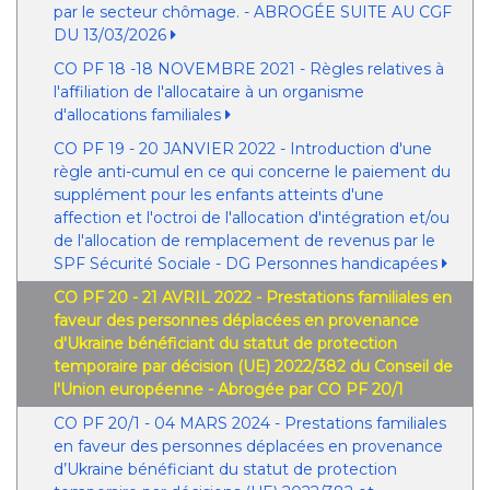
par le secteur chômage. - ABROGÉE SUITE AU CGF
DU 13/03/2026
CO PF 18 -18 NOVEMBRE 2021 - Règles relatives à
l'affiliation de l'allocataire à un organisme
d'allocations familiales
CO PF 19 - 20 JANVIER 2022 - Introduction d'une
règle anti-cumul en ce qui concerne le paiement du
supplément pour les enfants atteints d'une
affection et l'octroi de l'allocation d'intégration et/ou
de l'allocation de remplacement de revenus par le
SPF Sécurité Sociale - DG Personnes handicapées
CO PF 20 - 21 AVRIL 2022 - Prestations familiales en
faveur des personnes déplacées en provenance
d'Ukraine bénéficiant du statut de protection
temporaire par décision (UE) 2022/382 du Conseil de
l'Union européenne - Abrogée par CO PF 20/1
CO PF 20/1 - 04 MARS 2024 - Prestations familiales
en faveur des personnes déplacées en provenance
d’Ukraine bénéficiant du statut de protection