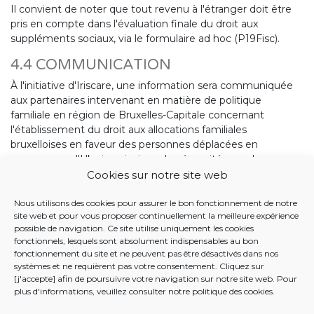
Il convient de noter que tout revenu à l'étranger doit être
pris en compte dans l'évaluation finale du droit aux
suppléments sociaux, via le formulaire ad hoc (P19Fisc).
4.4 COMMUNICATION
À l'initiative d'Iriscare, une information sera communiquée
aux partenaires intervenant en matière de politique
familiale en région de Bruxelles-Capitale concernant
l'établissement du droit aux allocations familiales
bruxelloises en faveur des personnes déplacées en
provenance d'Ukraine ainsi que la nécessité, pour les
familles d'accueil, de prendre contact avec leur organisme
Cookies sur notre site web
d'allocations familiales afin d'obtenir les renseignements qui
auraient une importance déterminante sur leur droit.
Nous utilisons des cookies pour assurer le bon fonctionnement de notre
site web et pour vous proposer continuellement la meilleure expérience
Je vous remercie pour votre collaboration.
possible de navigation. Ce site utilise uniquement les cookies
fonctionnels, lesquels sont absolument indispensables au bon
fonctionnement du site et ne peuvent pas être désactivés dans nos
systèmes et ne requièrent pas votre consentement. Cliquez sur
Tania Dekens
[j'accepte] afin de poursuivre votre navigation sur notre site web. Pour
Fonctionnaire dirigeante
plus d'informations, veuillez consulter notre
politique des cookies
.