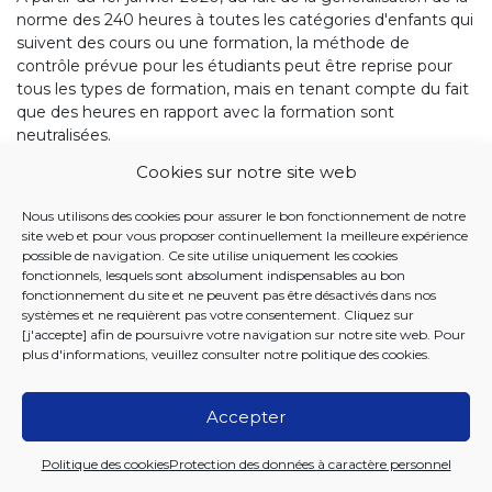
norme des 240 heures à toutes les catégories d'enfants qui
suivent des cours ou une formation, la méthode de
contrôle prévue pour les étudiants peut être reprise pour
tous les types de formation, mais en tenant compte du fait
que des heures en rapport avec la formation sont
neutralisées.
Cookies sur notre site web
3.2.2. Suivi de l'activité lucrative indépendante
par l'enfant qui suit des cours ou une
Nous utilisons des cookies pour assurer le bon fonctionnement de notre
formation
site web et pour vous proposer continuellement la meilleure expérience
Depuis le 1er janvier 2017, l'étudiant qui exerce une activité
possible de navigation. Ce site utilise uniquement les cookies
indépendante peut obtenir le statut d'étudiant-
fonctionnels, lesquels sont absolument indispensables au bon
fonctionnement du site et ne peuvent pas être désactivés dans nos
indépendant s'il en fait la demande.
systèmes et ne requièrent pas votre consentement. Cliquez sur
Des codes catégories de cotisations liés à ce statut sont
[j'accepte] afin de poursuivre votre navigation sur notre site web. Pour
plus d'informations, veuillez consulter notre
politique des cookies
.
répertoriés dans le RGTI.
Trois codes catégories de cotisation sont reprises dans les
Accepter
flux A301 et L302 (D047 et P047 dans la terminologie du
Cadastre) :
Politique des cookies
Protection des données à caractère personnel
code catégorie 1: l’étudiant-indépendant n’est pas