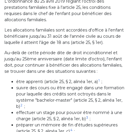
L'ordonnance du 25 avril 2019 réglant l'octroi des
prestations familiales fixe à l'article 25, les conditions
requises dans le chef de l'enfant pour bénéficier des
allocations familiales.
Les allocations familiales sont accordées d'office à l'enfant
bénéficiaire jusqu'au 31 août de l'année civile au cours de
laquelle il atteint l'âge de 18 ans (article 25, § 1er).
Au-delà de cette période dite de droit inconditionnel et
jusqu'au 25ème anniversaire (date limite d'octroi), l'enfant
doit, pour continuer à bénéficier des allocations familiales,
se trouver dans une des situations suivantes :
1
être apprenti (article 25, § 2, alinéa 1er, a)
;
suivre des cours ou être engagé dans une formation
pour laquelle des crédits sont octroyés dans le
système "bachelor-master" (article 25, § 2, alinéa 1er,
2
b)
;
effectuer un stage pour pouvoir être nommé à une
3
charge (article 25, § 2, alinéa 1er, b)
;
préparer un mémoire de fin d'études supérieures
4
(article 25, § 2, alinéa 1er, c)
;