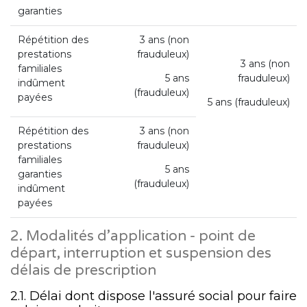
garanties
Répétition des
3 ans (non
prestations
frauduleux)
3 ans (non
familiales
5 ans
frauduleux)
indûment
(frauduleux)
payées
5 ans (frauduleux)
Répétition des
3 ans (non
prestations
frauduleux)
familiales
5 ans
garanties
(frauduleux)
indûment
payées
2. Modalités d’application - point de
départ, interruption et suspension des
délais de prescription
2.1. Délai dont dispose l'assuré social pour faire