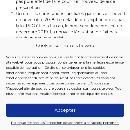
pas pour effet de faire courir un nouveau délai de
prescription.
Un droit aux prestations familiales garanties est ouvert
en novembre 2018. Le délai de prescription prévu par
la loi PFG étant d'un an, le droit sera donc prescrit en
décembre 2019. La nouvelle législation ne fait pas
courir un nouveau délai.
Cookies sur notre site web
2.2. Deuxième principe : application
immédiate au 1er janvier 2020
Nous utilisons des cookies pour assurer le bon fonctionnement de notre
En ce qui concerne les droits aux prestations familiales et le
site web et pour vous proposer continuellement la meilleure expérience
possible de navigation. Ce site utilise uniquement les cookies
recouvrement des prestations familiales payées indûment
fonctionnels, lesquels sont absolument indispensables au bon
qui n'étaient pas prescrits au 31 décembre 2019
fonctionnement du site et ne peuvent pas être désactivés dans nos
(prescription en cours), les délais prévus par l’Ordonnance
systèmes et ne requièrent pas votre consentement. Cliquez sur
sont d’application à dater du 1er janvier 2020.
[j'accepte] afin de poursuivre votre navigation sur notre site web. Pour
plus d'informations, veuillez consulter notre
politique des cookies
.
L'interruption de la prescription et le renouvellement de
l'interruption de la prescription, doivent ainsi s'effectuer en
tenant compte des nouveaux délais de prescription, à partir
Accepter
du 1er janvier 2020.
Politique des cookies
Protection des données à caractère personnel
Enfin, à partir du 1er janvier 2020, les points de départ du