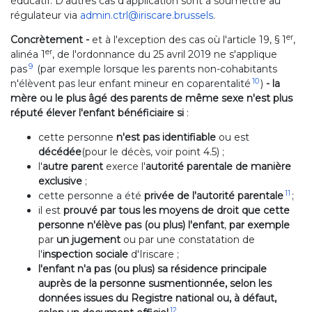
éducatif. D'autres cas d'application sont à soumettre au
régulateur via
admin.ctrl@iriscare.brussels
.
er
Concrètement -
et à l'exception des cas où l'article 19, § 1
,
er
alinéa 1
, de l'ordonnance du 25 avril 2019 ne s'applique
9
pas
(par exemple lorsque les parents non-cohabitants
10
n'élèvent pas leur enfant mineur en coparentalité
)
-
la
mère ou le plus âgé des parents de même sexe
n'est plus
réputé élever l'enfant bénéficiaire
si
:
cette personne
n'est pas identifiable
ou est
décédée
(pour le décès, voir point 4.5) ;
l'
autre parent
exerce l'
autorité parentale de manière
exclusive
;
11
cette personne a été
privée de l'autorité parentale
;
il est
prouvé par tous les moyens de droit que cette
personne n'élève pas (ou plus) l'enfant
,
par exemple
par
un jugement
ou par une constatation de
l'
inspection sociale
d'Iriscare ;
l'enfant n'a pas (ou plus) sa résidence principale
auprès de la personne susmentionnée, selon les
données issues du Registre national ou, à défaut,
12