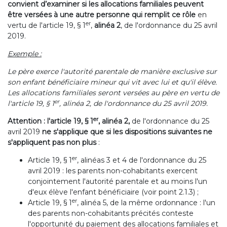
convient d’examiner si les
allocations familiales peuvent
être versées à une autre personne qui remplit ce rôle
en
er
vertu de l'article 19, § 1
,
alinéa 2
, de l'ordonnance du 25 avril
2019.
Exemple :
Le père exerce l'autorité parentale de manière exclusive sur
son enfant bénéficiaire mineur qui vit avec lui et qu'il élève.
Les allocations familiales seront versées au père en vertu de
er
l'article 19, § 1
, alinéa 2, de l'ordonnance du 25 avril 2019.
er
Attention :
l'article 19, § 1
, alinéa 2,
de l'ordonnance du 25
avril 2019
ne s'applique que si les dispositions suivantes
ne
s'appliquent
pas non plus
:
er
Article 19, § 1
, alinéas 3 et 4 de l'ordonnance du 25
avril 2019 : les parents non-cohabitants exercent
conjointement l'autorité parentale et au moins l'un
d'eux élève l'enfant bénéficiaire (voir point 2.1.3) ;
er
Article 19, § 1
, alinéa 5, de la même ordonnance : l'un
des parents non-cohabitants précités conteste
l'opportunité du paiement des allocations familiales et