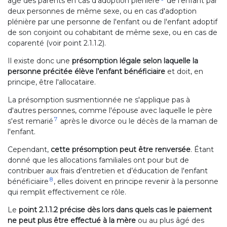
âgé des parents en cas d'adoption plénière
de l'enfant par
deux personnes de même sexe, ou en cas d'adoption
plénière par une personne de l'enfant ou de l'enfant adoptif
de son conjoint ou cohabitant de même sexe, ou en cas de
coparenté (voir point 2.1.1.2).
Il existe donc une
présomption légale selon laquelle la
personne précitée élève l’enfant bénéficiaire
et doit, en
principe, être l'allocataire.
La présomption susmentionnée ne s'applique pas à
d'autres personnes, comme l'épouse avec laquelle le père
7
s'est remarié
après le divorce ou le décès de la maman de
l'enfant.
Cependant,
cette présomption peut être renversée
. Étant
donné que les allocations familiales ont pour but de
contribuer aux frais d’entretien et d’éducation de l'enfant
8
bénéficiaire
, elles doivent en principe revenir à la personne
qui remplit effectivement ce rôle.
Le
point 2.1.1.2 précise dès lors dans quels cas le paiement
ne peut plus être effectué à la mère
ou au plus âgé des